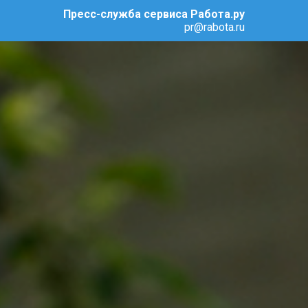
Пресс-служба сервиса Работа.ру
pr@rabota.ru