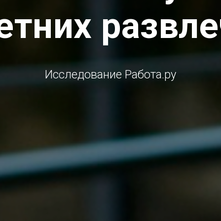
етних развл
Исследование Работа.ру