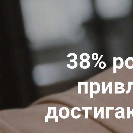
38% ро
прив
достига