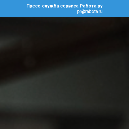
Пресс-служба сервиса Работа.ру
pr@rabota.ru