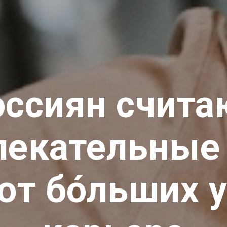
ссиян счита
лекательные
ют бо́льших у