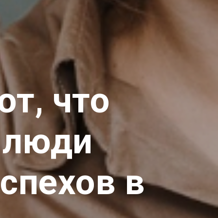
ют, что
 люди
спехов в