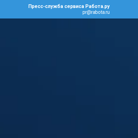
Пресс-служба сервиса Работа.ру
pr@rabota.ru